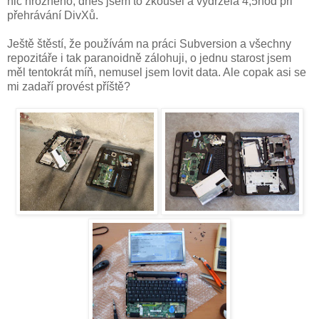
nic hrozného, dnes jsem to zkoušel a vydržela 4,5hod při
přehrávání DivXů.
Ještě štěstí, že používám na práci Subversion a všechny
repozitáře i tak paranoidně zálohuji, o jednu starost jsem
měl tentokrát míň, nemusel jsem lovit data. Ale copak asi se
mi zadaří provést příště?