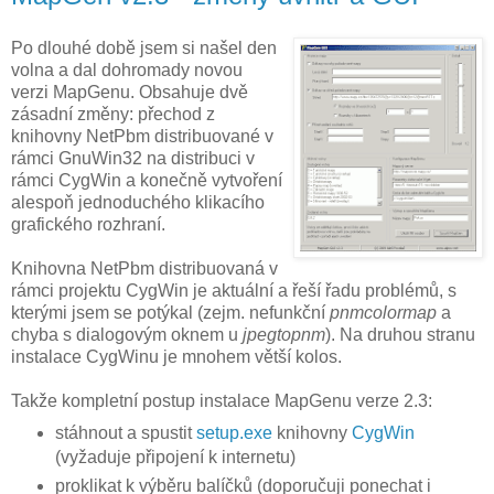
Po dlouhé době jsem si našel den
volna a dal dohromady novou
verzi MapGenu. Obsahuje dvě
zásadní změny: přechod z
knihovny NetPbm distribuované v
rámci GnuWin32 na distribuci v
rámci CygWin a konečně vytvoření
alespoň jednoduchého klikacího
grafického rozhraní.
Knihovna NetPbm distribuovaná v
rámci projektu CygWin je aktuální a řeší řadu problémů, s
kterými jsem se potýkal (zejm. nefunkční
pnmcolormap
a
chyba s dialogovým oknem u
jpegtopnm
). Na druhou stranu
instalace CygWinu je mnohem větší kolos.
Takže kompletní postup instalace MapGenu verze 2.3:
stáhnout a spustit
setup.exe
knihovny
CygWin
(vyžaduje připojení k internetu)
proklikat k výběru balíčků (doporučuji ponechat i