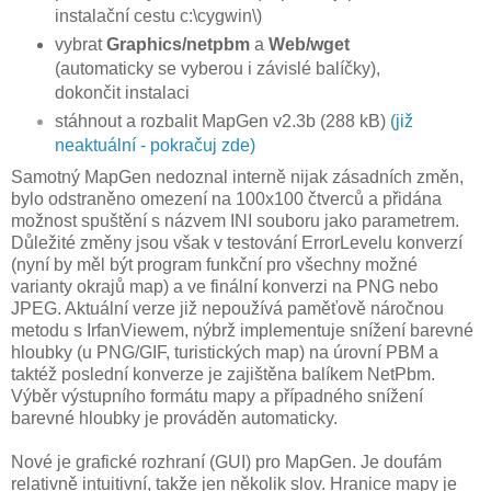
instalační cestu c:\cygwin\)
vybrat
Graphics/netpbm
a
Web/wget
(automaticky se vyberou i závislé balíčky),
dokončit instalaci
stáhnout a rozbalit
MapGen v2.3b
(288 kB)
(již
neaktuální - pokračuj zde)
Samotný MapGen nedoznal interně nijak zásadních změn,
bylo odstraněno omezení na 100x100 čtverců a přidána
možnost spuštění s názvem INI souboru jako parametrem.
Důležité změny jsou však v testování ErrorLevelu konverzí
(nyní by měl být program funkční pro všechny možné
varianty okrajů map) a ve finální konverzi na PNG nebo
JPEG. Aktuální verze již nepoužívá paměťově náročnou
metodu s IrfanViewem, nýbrž implementuje snížení barevné
hloubky (u PNG/GIF, turistických map) na úrovní PBM a
taktéž poslední konverze je zajištěna balíkem NetPbm.
Výběr výstupního formátu mapy a případného snížení
barevné hloubky je prováděn automaticky.
Nové je grafické rozhraní (GUI) pro MapGen. Je doufám
relativně intuitivní, takže jen několik slov. Hranice mapy je