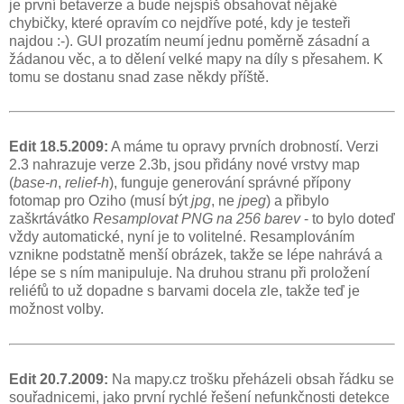
je první betaverze a bude nejspíš obsahovat nějaké
chybičky, které opravím co nejdříve poté, kdy je testeři
najdou :-). GUI prozatím neumí jednu poměrně zásadní a
žádanou věc, a to dělení velké mapy na díly s přesahem. K
tomu se dostanu snad zase někdy příště.
Edit 18.5.2009:
A máme tu opravy prvních drobností. Verzi
2.3 nahrazuje verze 2.3b, jsou přidány nové vrstvy map
(
base-n
,
relief-h
), funguje generování správné přípony
fotomap pro Oziho (musí být
jpg
, ne
jpeg
) a přibylo
zaškrtávátko
Resamplovat PNG na 256 barev
- to bylo doteď
vždy automatické, nyní je to volitelné. Resamplováním
vznikne podstatně menší obrázek, takže se lépe nahrává a
lépe se s ním manipuluje. Na druhou stranu při proložení
reliéfů to už dopadne s barvami docela zle, takže teď je
možnost volby.
Edit 20.7.2009:
Na mapy.cz trošku přeházeli obsah řádku se
souřadnicemi, jako první rychlé řešení nefunkčnosti detekce