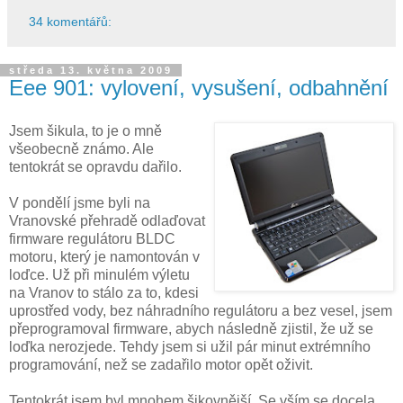
34 komentářů:
středa 13. května 2009
Eee 901: vylovení, vysušení, odbahnění
Jsem šikula, to je o mně
všeobecně známo. Ale
tentokrát se opravdu dařilo.
V pondělí jsme byli na
Vranovské přehradě odlaďovat
firmware regulátoru BLDC
motoru, který je namontován v
loďce. Už při minulém výletu
na Vranov to stálo za to, kdesi
uprostřed vody, bez náhradního regulátoru a bez vesel, jsem
přeprogramoval firmware, abych následně zjistil, že už se
loďka nerozjede. Tehdy jsem si užil pár minut extrémního
programování, než se zadařilo motor opět oživit.
Tentokrát jsem byl mnohem šikovnější. Se vším se docela