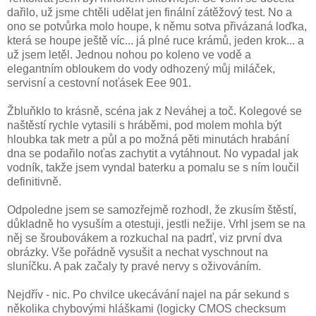
dařilo, už jsme chtěli udělat jen finální zátěžový test. No a
ono se potvůrka molo houpe, k němu sotva přivázaná loďka,
která se houpe ještě víc... já plné ruce krámů, jeden krok... a
už jsem letěl. Jednou nohou po koleno ve vodě a
elegantním obloukem do vody odhozený můj miláček,
servisní a cestovní noťásek Eee 901.
Žbluňklo to krásně, scéna jak z Neváhej a toč. Kolegové se
naštěstí rychle vytasili s hráběmi, pod molem mohla být
hloubka tak metr a půl a po možná pěti minutách hrabání
dna se podařilo noťas zachytit a vytáhnout. No vypadal jak
vodník, takže jsem vyndal baterku a pomalu se s ním loučil
definitivně.
Odpoledne jsem se samozřejmě rozhodl, že zkusím štěstí,
důkladně ho vysuším a otestuji, jestli nežije. Vrhl jsem se na
něj se šroubovákem a rozkuchal na padrť, viz první dva
obrázky. Vše pořádně vysušit a nechat vyschnout na
sluníčku. A pak začaly ty pravé nervy s oživováním.
Nejdřív - nic. Po chvilce ukecávání najel na pár sekund s
několika chybovými hláškami (logicky CMOS checksum