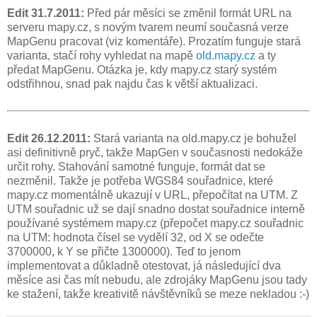
Edit 31.7.2011:
Před pár měsíci se změnil formát URL na
serveru mapy.cz, s novým tvarem neumí současná verze
MapGenu pracovat (viz komentáře). Prozatím funguje stará
varianta, stačí rohy vyhledat na mapě
old.mapy.cz
a ty
předat MapGenu. Otázka je, kdy mapy.cz starý systém
odstřihnou, snad pak najdu čas k větší aktualizaci.
Edit 26.12.2011:
Stará varianta na old.mapy.cz je bohužel
asi definitivně pryč, takže MapGen v současnosti nedokáže
určit rohy. Stahování samotné funguje, formát dat se
nezměnil. Takže je potřeba WGS84 souřadnice, které
mapy.cz momentálně ukazují v URL, přepočítat na UTM. Z
UTM souřadnic už se dají snadno dostat souřadnice interně
používané systémem mapy.cz (přepočet mapy.cz souřadnic
na UTM: hodnota čísel se vydělí 32, od X se odečte
3700000, k Y se přičte 1300000). Teď to jenom
implementovat a důkladně otestovat, já následující dva
měsíce asi čas mít nebudu, ale zdrojáky MapGenu jsou tady
ke stažení, takže kreativitě návštěvníků se meze nekladou :-)