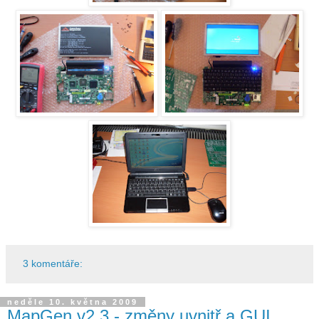
3 komentáře:
neděle 10. května 2009
MapGen v2.3 - změny uvnitř a GUI