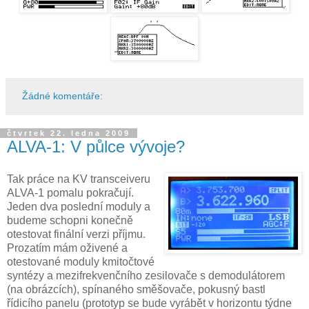
Žádné komentáře:
čtvrtek 22. ledna 2009
ALVA-1: V půlce vývoje?
Tak práce na KV transceiveru
ALVA-1 pomalu pokračují.
Jeden dva poslední moduly a
budeme schopni konečně
otestovat finální verzi příjmu.
Prozatím mám oživené a
otestované moduly kmitočtové
syntézy a mezifrekvenčního zesilovače s demodulátorem
(na obrázcích), spínaného směšovače, pokusný bastl
řídicího panelu (prototyp se bude vyrábět v horizontu týdne