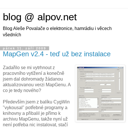
blog @ alpov.net
Blog Aleše Povalače o elektronice, hamrádiu i věcech
všedních
pátek 11. září 2009
MapGen v2.4 - teď už bez instalace
Zadařilo se mi vytrhnout z
pracovního vytížení a konečně
jsem dal dohromady žádanou
aktualizovanou verzi MapGenu. A
co je tedy nového?
Především jsem z balíku CygWin
"vykousal" potřebné programy a
knihovny a přibalil je přímo k
archivu MapGenu, takže nyní už
není potřeba nic instalovat, stačí