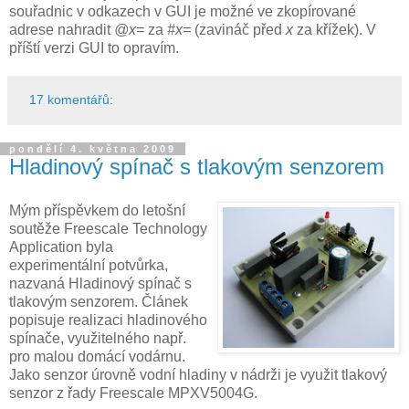
souřadnic v odkazech v GUI je možné ve zkopírované
adrese nahradit
@x=
za
#x=
(zavináč před
x
za křížek). V
příští verzi GUI to opravím.
17 komentářů:
pondělí 4. května 2009
Hladinový spínač s tlakovým senzorem
Mým příspěvkem do letošní
soutěže Freescale Technology
Application byla
experimentální potvůrka,
nazvaná Hladinový spínač s
tlakovým senzorem. Článek
popisuje realizaci hladinového
spínače, využitelného např.
pro malou domácí vodárnu.
Jako senzor úrovně vodní hladiny v nádrži je využit tlakový
senzor z řady Freescale MPXV5004G.