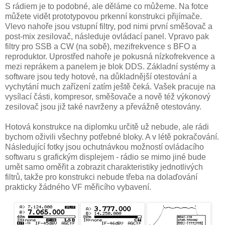
S rádiem je to podobné, ale děláme co můžeme. Na fotce
můžete vidět prototypovou prkenní konstrukci přijímače.
Vlevo nahoře jsou vstupní filtry, pod nimi první směšovač a
post-mix zesilovač, následuje ovládací panel. Vpravo pak
filtry pro SSB a CW (na sobě), mezifrekvence s BFO a
reproduktor. Uprostřed nahoře je pokusná nízkofrekvence a
mezi reprákem a panelem je blok DDS. Základní systémy a
software jsou tedy hotové, na důkladnější otestování a
vychytání much zařízení zatím ještě čeká. Vašek pracuje na
vysílací části, kompresor, směšovače a nově též výkonový
zesilovač jsou již také navrženy a převážně otestovány.
Hotová konstrukce na diplomku určitě už nebude, ale rádi
bychom oživili všechny potřebné bloky. A v létě pokračování.
Následující fotky jsou ochutnávkou možností ovládacího
softwaru s grafickým displejem - rádio se mimo jiné bude
umět samo oměřit a zobrazit charakteristiky jednotlivých
filtrů, takže pro konstrukci nebude třeba na dolaďování
prakticky žádného VF měřicího vybavení.