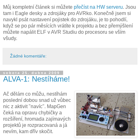
Můj kompletní článek si můžete
přečíst na HW serveru
. Jsou
tam i Eagle desky a zdrojáky pro AVRko. Konečně jsem si
navykl psát nastavení pojistek do zdrojáku, je to pohodlí,
když se po pár měsících vrátíte k projektu a bez přemýšlení
můžete napálit ELF v AVR Studiu do procesoru se vším
všudy.
Žádné komentáře:
sobota 25. dubna 2009
ALVA-1: Nestíháme!
Ač dělám co můžu, nestíhám
poslední dobou snad už vůbec
nic z aktivit "navíc". MapGen
čeká na opravu chybičky a
rozšíření, hromada zajímavých
projektů je rozpracovaná a já
nevím, kam dřív skočit.