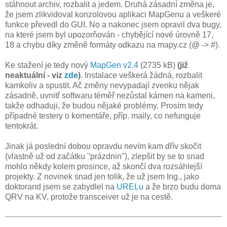
stáhnout archiv, rozbalit a jedem. Druhá zásadní změna je,
že jsem zlikvidoval konzolovou aplikaci MapGenu a veškeré
funkce převedl do GUI. No a nakonec jsem opravil dva bugy,
na které jsem byl upozorňován - chybějící nové úrovně 17,
18 a chybu díky změně formáty odkazu na mapy.cz (@ -> #).
Ke stažení je tedy nový
MapGen v2.4
(2735 kB)
(již
neaktuální - viz
zde
)
. Instalace veškerá žádná, rozbalit
kamkoliv a spustit. Ač změny nevypadají zvenku nějak
zásadně, uvnitř softwaru téměř nezůstal kámen na kameni,
takže odhaduji, že budou nějaké problémy. Prosím tedy
případné testery o komentáře, příp. maily, co nefunguje
tentokrát.
Jinak já poslední dobou opravdu nevím kam dřív skočit
(vlastně už od začátku "prázdnin"), zlepšit by se to snad
mohlo někdy kolem prosince, až skončí dva rozsáhlejší
projekty. Z novinek snad jen tolik, že už jsem Ing., jako
doktorand jsem se zabydlel na
URELu
a že brzo budu doma
QRV na KV, protože transceiver už je na cestě.