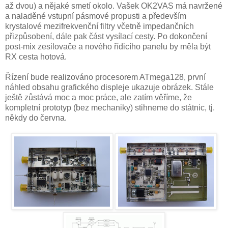
až dvou) a nějaké smetí okolo. Vašek OK2VAS má navržené
a naladěné vstupní pásmové propusti a především
krystalové mezifrekvenční filtry včetně impedančních
přizpůsobení, dále pak část vysílací cesty. Po dokončení
post-mix zesilovače a nového řídicího panelu by měla být
RX cesta hotová.
Řízení bude realizováno procesorem ATmega128, první
náhled obsahu grafického displeje ukazuje obrázek. Stále
ještě zůstává moc a moc práce, ale zatím věříme, že
kompletní prototyp (bez mechaniky) stihneme do státnic, tj.
někdy do června.