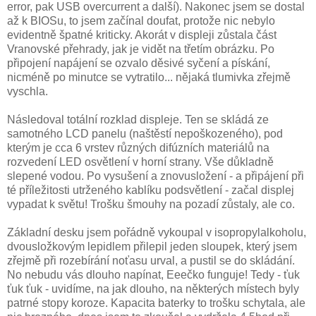
error, pak USB overcurrent a další). Nakonec jsem se dostal
až k BIOSu, to jsem začínal doufat, protože nic nebylo
evidentně špatné kriticky. Akorát v displeji zůstala část
Vranovské přehrady, jak je vidět na třetím obrázku. Po
připojení napájení se ozvalo děsivé syčení a pískání,
nicméně po minutce se vytratilo... nějaká tlumivka zřejmě
vyschla.
Následoval totální rozklad displeje. Ten se skládá ze
samotného LCD panelu (naštěstí nepoškozeného), pod
kterým je cca 6 vrstev různých difúzních materiálů na
rozvedení LED osvětlení v horní strany. Vše důkladně
slepené vodou. Po vysušení a znovusložení - a připájení při
té příležitosti utrženého kablíku podsvětlení - začal displej
vypadat k světu! Trošku šmouhy na pozadí zůstaly, ale co.
Základní desku jsem pořádně vykoupal v isopropylalkoholu,
dvousložkovým lepidlem přilepil jeden sloupek, který jsem
zřejmě při rozebírání noťasu urval, a pustil se do skládání.
No nebudu vás dlouho napínat, Eeečko funguje! Tedy - ťuk
ťuk ťuk - uvidíme, na jak dlouho, na některých místech byly
patrné stopy koroze. Kapacita baterky to trošku schytala, ale