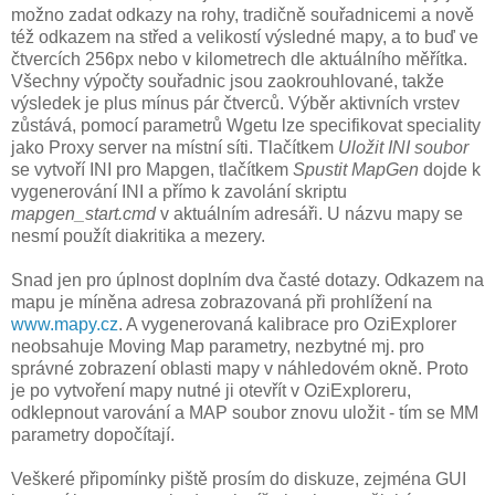
možno zadat odkazy na rohy, tradičně souřadnicemi a nově
též odkazem na střed a velikostí výsledné mapy, a to buď ve
čtvercích 256px nebo v kilometrech dle aktuálního měřítka.
Všechny výpočty souřadnic jsou zaokrouhlované, takže
výsledek je plus mínus pár čtverců. Výběr aktivních vrstev
zůstává, pomocí parametrů Wgetu lze specifikovat speciality
jako Proxy server na místní síti. Tlačítkem
Uložit INI soubor
se vytvoří INI pro Mapgen, tlačítkem
Spustit MapGen
dojde k
vygenerování INI a přímo k zavolání skriptu
mapgen_start.cmd
v aktuálním adresáři. U názvu mapy se
nesmí použít diakritika a mezery.
Snad jen pro úplnost doplním dva časté dotazy. Odkazem na
mapu je míněna adresa zobrazovaná při prohlížení na
www.mapy.cz
. A vygenerovaná kalibrace pro OziExplorer
neobsahuje Moving Map parametry, nezbytné mj. pro
správné zobrazení oblasti mapy v náhledovém okně. Proto
je po vytvoření mapy nutné ji otevřít v OziExploreru,
odklepnout varování a MAP soubor znovu uložit - tím se MM
parametry dopočítají.
Veškeré připomínky piště prosím do diskuze, zejména GUI