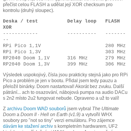
přečíst celou FLASH a udělat její XOR checksum pro
kontrolu (druhý sloupec).
Deska / test Delay loop FLASH
XOR
------------ ---------- -------
--
RPi Pico 1,1V 280 MHz
RPi Pico 1,3V 303 MHz
RP2040 Doom 1,1V 316 MHz 279 MHz
RP2040 Doom 1,3V 399 MHz 306 MHz
Výsledek uspokojivý, čísla jsou prakticky stejná jako pro RPi
Pico a problém je jen v bootu. Přidal jsem tedy pauzu a
přeložil binárky. Doom nastartoval! Akorát bez zvuku. Další
pátrání... ach to osazování, nábojová pumpa na audio DACu
s 2n2 místo 2u2 fungovat nebude. Opraveno a už to valí!
Z
archivu Doom WAD souborů
jsem vybral
The Ultimate
Doom
a
Doom II - Hell on Earth (v1.9)
a vytvořil WHX
soubory pro "not so tiny" verzi emulátoru. Pro zájemce
dávám ke stažení archiv
s kompletním hardwarem, UF2