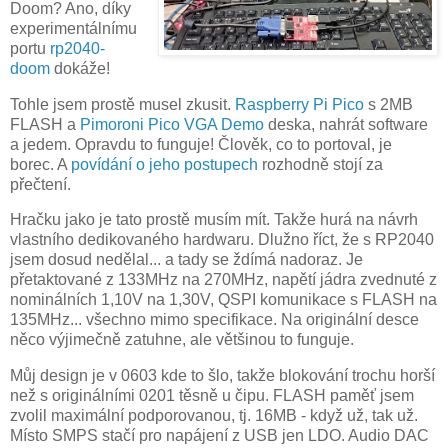
Doom? Ano, díky
experimentálnímu
portu
rp2040-
doom
dokáže!
Tohle jsem prostě musel zkusit.
Raspberry Pi Pico
s 2MB
FLASH a
Pimoroni Pico VGA Demo
deska, nahrát software
a jedem. Opravdu to funguje! Člověk, co to portoval, je
borec. A
povídání o jeho postupech
rozhodně stojí za
přečtení.
Hračku jako je tato prostě musím mít. Takže hurá na návrh
vlastního dedikovaného hardwaru. Dlužno říct, že s RP2040
jsem dosud nedělal... a tady se ždímá nadoraz. Je
přetaktované z 133MHz na 270MHz, napětí jádra zvednuté z
nominálních 1,10V na 1,30V, QSPI komunikace s FLASH na
135MHz... všechno mimo specifikace. Na originální desce
něco výjimečně zatuhne, ale většinou to funguje.
Můj design je v 0603 kde to šlo, takže blokování trochu horší
než s originálními 0201 těsně u čipu. FLASH paměť jsem
zvolil maximální podporovanou, tj. 16MB - když už, tak už.
Místo SMPS stačí pro napájení z USB jen LDO. Audio DAC