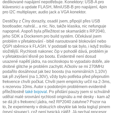
dedikované napájení nepotřebuje. Konektory: USB-A pro
klávesnici a update FLASH, MiniUSB-B pro napájení, 4pin
pro I2C multiplayer, audio jack a VGA konektor.
Destičky z Číny dorazily, osadil jsem, připojil přes USB
bootloader, nahrál... a nic. No, takže klasika, nic nefunguje
napoprvé. Aspoň byla příležitost se skamarádit s RP2040,
jeho SDK a Dockerem pro build systém. Očekával jsem
problém v přetaktování - blbě naroutované blokování nebo
QSPI sběrnice k FLASH. V podstatě to tak bylo, i když trošku
složitější. Rychlosti nakonec čip v pohodě dává, problém je
v přetaktování těsně po bootu. Evidentně není dosud
usazené napětí jádra, na osciloskopu to vypadalo dobře, ale
drobné glitche je problém zachytit. Ačkoliv se mi 270MHz
podařilo dosáhnout jak bez boostu (na nominálních 1,10V)
tak při zvýšení (na 1,30V), vždy bylo potřeba před přepnutím
frekvence chvíli počkat. Chvíli jsem empiricky určil na 2-3ms,
s rezervou 10ms. Autor s podobným problémem evidentně
příležitostně
také bojoval
. Po přidání pauzy jsem si schválně
udělal malé srovnání rychlostí originálu a mé desky - kam až
se dá jít s frekvencí jádra, než RP2040 zatuhne? Pozor na
to, že experimenty v diskuzích obvykle tak leda toglují pinem
(první sloupec), což není typická zátěž. Já nechal procesor