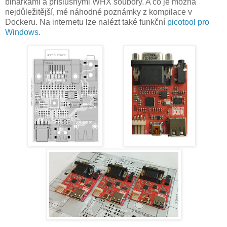
binárkami a příslušnými WHX soubory. A co je možná
nejdůležitější, mé náhodné poznámky z kompilace v
Dockeru. Na internetu lze nalézt také funkční
picotool pro
Windows
.