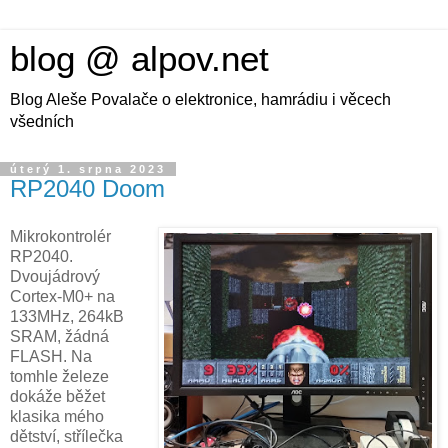
blog @ alpov.net
Blog Aleše Povalače o elektronice, hamrádiu i věcech
všedních
úterý 1. srpna 2023
RP2040 Doom
Mikrokontrolér
RP2040.
Dvoujádrový
Cortex-M0+ na
133MHz, 264kB
SRAM, žádná
FLASH. Na
tomhle železe
dokáže běžet
klasika mého
dětství, střílečka