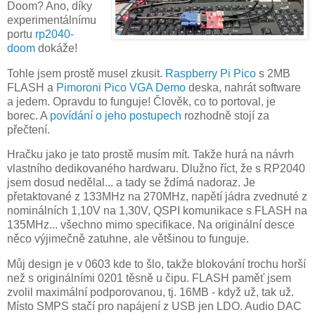
Doom? Ano, díky
experimentálnímu
portu
rp2040-
doom
dokáže!
Tohle jsem prostě musel zkusit.
Raspberry Pi Pico
s 2MB
FLASH a
Pimoroni Pico VGA Demo
deska, nahrát software
a jedem. Opravdu to funguje! Člověk, co to portoval, je
borec. A
povídání o jeho postupech
rozhodně stojí za
přečtení.
Hračku jako je tato prostě musím mít. Takže hurá na návrh
vlastního dedikovaného hardwaru. Dlužno říct, že s RP2040
jsem dosud nedělal... a tady se ždímá nadoraz. Je
přetaktované z 133MHz na 270MHz, napětí jádra zvednuté z
nominálních 1,10V na 1,30V, QSPI komunikace s FLASH na
135MHz... všechno mimo specifikace. Na originální desce
něco výjimečně zatuhne, ale většinou to funguje.
Můj design je v 0603 kde to šlo, takže blokování trochu horší
než s originálními 0201 těsně u čipu. FLASH paměť jsem
zvolil maximální podporovanou, tj. 16MB - když už, tak už.
Místo SMPS stačí pro napájení z USB jen LDO. Audio DAC