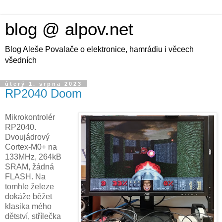
blog @ alpov.net
Blog Aleše Povalače o elektronice, hamrádiu i věcech
všedních
úterý 1. srpna 2023
RP2040 Doom
Mikrokontrolér
RP2040.
Dvoujádrový
Cortex-M0+ na
133MHz, 264kB
SRAM, žádná
FLASH. Na
tomhle železe
dokáže běžet
klasika mého
dětství, střílečka