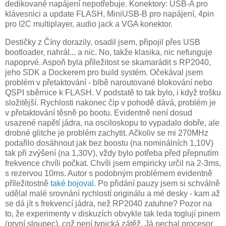
dedikované napájení nepotřebuje. Konektory: USB-A pro
klávesnici a update FLASH, MiniUSB-B pro napájení, 4pin
pro I2C multiplayer, audio jack a VGA konektor.
Destičky z Číny dorazily, osadil jsem, připojil přes USB
bootloader, nahrál... a nic. No, takže klasika, nic nefunguje
napoprvé. Aspoň byla příležitost se skamarádit s RP2040,
jeho SDK a Dockerem pro build systém. Očekával jsem
problém v přetaktování - blbě naroutované blokování nebo
QSPI sběrnice k FLASH. V podstatě to tak bylo, i když trošku
složitější. Rychlosti nakonec čip v pohodě dává, problém je
v přetaktování těsně po bootu. Evidentně není dosud
usazené napětí jádra, na osciloskopu to vypadalo dobře, ale
drobné glitche je problém zachytit. Ačkoliv se mi 270MHz
podařilo dosáhnout jak bez boostu (na nominálních 1,10V)
tak při zvýšení (na 1,30V), vždy bylo potřeba před přepnutím
frekvence chvíli počkat. Chvíli jsem empiricky určil na 2-3ms,
s rezervou 10ms. Autor s podobným problémem evidentně
příležitostně
také bojoval
. Po přidání pauzy jsem si schválně
udělal malé srovnání rychlostí originálu a mé desky - kam až
se dá jít s frekvencí jádra, než RP2040 zatuhne? Pozor na
to, že experimenty v diskuzích obvykle tak leda toglují pinem
(první sloupec), což není typická zátěž. Já nechal procesor