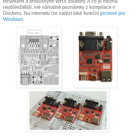
binárkami a příslušnými WHX soubory. A co je možná
nejdůležitější, mé náhodné poznámky z kompilace v
Dockeru. Na internetu lze nalézt také funkční
picotool pro
Windows
.