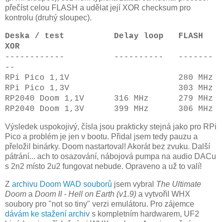
přečíst celou FLASH a udělat její XOR checksum pro
kontrolu (druhý sloupec).
Deska / test Delay loop FLASH
XOR
------------ ---------- -------
--
RPi Pico 1,1V 280 MHz
RPi Pico 1,3V 303 MHz
RP2040 Doom 1,1V 316 MHz 279 MHz
RP2040 Doom 1,3V 399 MHz 306 MHz
Výsledek uspokojivý, čísla jsou prakticky stejná jako pro RPi
Pico a problém je jen v bootu. Přidal jsem tedy pauzu a
přeložil binárky. Doom nastartoval! Akorát bez zvuku. Další
pátrání... ach to osazování, nábojová pumpa na audio DACu
s 2n2 místo 2u2 fungovat nebude. Opraveno a už to valí!
Z
archivu Doom WAD souborů
jsem vybral
The Ultimate
Doom
a
Doom II - Hell on Earth (v1.9)
a vytvořil WHX
soubory pro "not so tiny" verzi emulátoru. Pro zájemce
dávám ke stažení archiv
s kompletním hardwarem, UF2